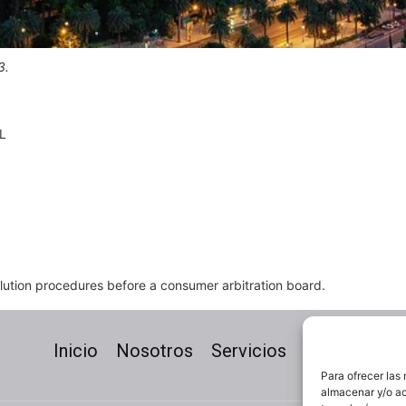
3.
L
solution procedures before a consumer arbitration board.
Inicio
Nosotros
Servicios
Proyectos
Para ofrecer las
almacenar y/o ac